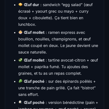
Œuf dur
: sandwich “egg salad” (œuf
écrasé + yaourt grec ou mayo + curry
doux + ciboulette). Ça tient bien en
lunchbox.
Œuf mollet
: ramen express avec
bouillon, nouilles, champignons, et œuf
mollet coupé en deux. Le jaune devient une
sauce naturelle.
Œuf mollet
: tartine avocat-citron + œuf
mollet + paprika fumé. Tu ajoutes des
graines, et tu as un repas complet.
Œuf poché
: sur des épinards poêlés +
une tranche de pain grillé. Ça fait “bistrot”
sans effort.
Œuf poché
: version bénédictine (pain +
jambon ou saumon + œuf poché + sauce).