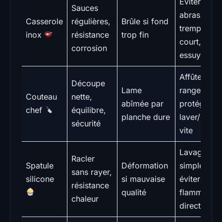
Éviter
Sauces
abrasifs,
Casserole
régulières,
Brûle si fond
trempage
inox
résistance
trop fin
court,
corrosion
essuyer
Affûter,
Découpe
Lame
ranger
Couteau
nette,
abîmée par
protégé,
chef
équilibre,
planche dure
laver/essuy
sécurité
vite
Lavage
Racler
Spatule
Déformation
simple,
sans rayer,
silicone
si mauvaise
éviter
résistance
qualité
flamme
chaleur
directe